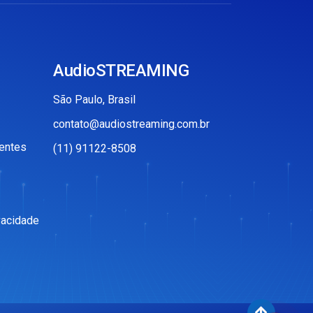
AudioSTREAMING
São Paulo, Brasil
contato@audiostreaming.com.br
entes
(11) 91122-8508
vacidade